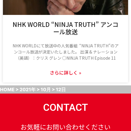
NHK WORLD “NINJA TRUTH” アンコ
ール放送
NHK WORLDにて放送中の人気番組 “NINJA TRUTH”のア
ンコール放送が決定いたしました。 出演 & ナレーション
（英語）：クリス グレン ○NINJA TRUTH Episode 11
さらに詳しく »
HOME
>
2021年
>
10月
>
12日
CONTACT
お気軽にお問い合わせください