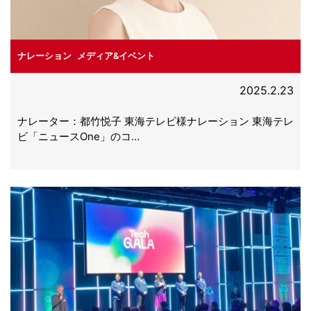
ナレーション
,
メディア&イベント
2025.2.23
ナレーター：都竹悦子 東海テレビ様ナレーション 東海テレ
ビ「ニュースOne」のコ…