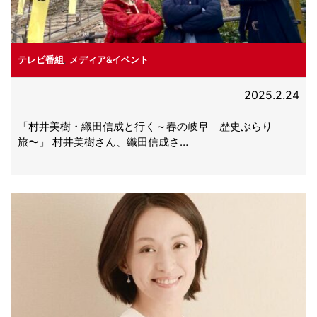
テレビ番組
,
メディア&イベント
2025.2.24
「村井美樹・織田信成と行く～春の岐阜 歴史ぶらり
旅〜」 村井美樹さん、織田信成さ…