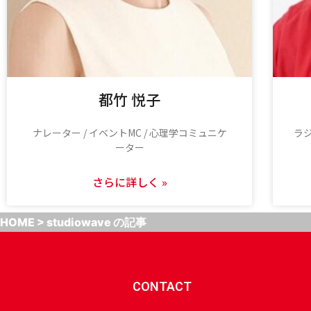
都竹 悦子
ナレーター / イベントMC / 心理学コミュニケ
ラジ
ーター
さらに詳しく »
HOME
>
studiowave の記事
CONTACT