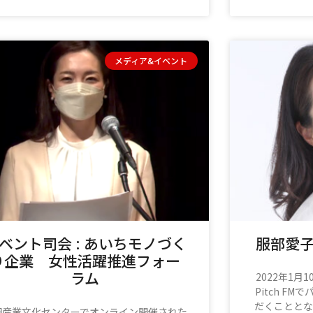
メディア&イベント
ベント司会 : あいちモノづく
服部愛子
り企業 女性活躍推進フォー
ラム
2022年1
Pitch F
だくこととな
田産業文化センターでオンライン開催された