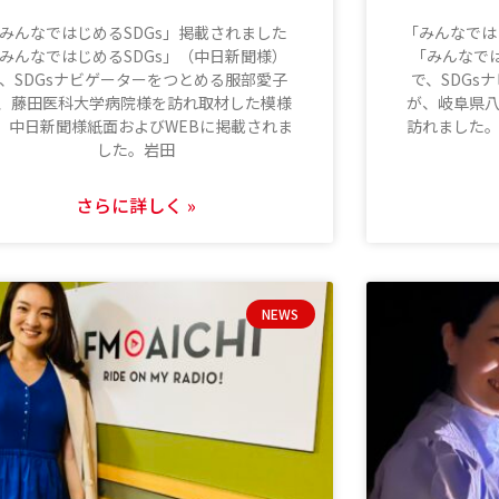
みんなではじめるSDGs」掲載されました
「みんなでは
みんなではじめるSDGs」（中日新聞様）
「みんなでは
、SDGsナビゲーターをつとめる服部愛子
で、SDGs
、藤田医科大学病院様を訪れ取材した模様
が、岐阜県
、中日新聞様紙面およびWEBに掲載されま
訪れました
した。岩田
さらに詳しく »
NEWS