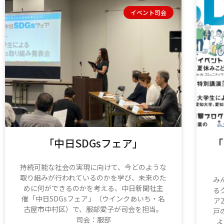
イベント司会
「中日SDGsフェア」
「
持続可能な社会の実現に向けて、今どのような
取り組みが行われているのかを学び、未来のた
み
めに何ができるのかを考える、中日新聞社主
る
催「中日SDGsフェア」（ウインクあいち・名
ア
古屋市中村区）で、服部愛子が司会を担当。
戸
司会：服部
よ