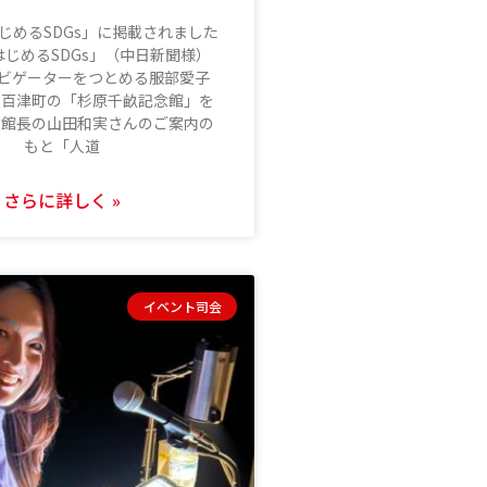
じめるSDGs」に掲載されました
じめるSDGs」（中日新聞様）
ナビゲーターをつとめる服部愛子
八百津町の「杉原千畝記念館」を
。館長の山田和実さんのご案内の
もと「人道
さらに詳しく »
イベント司会