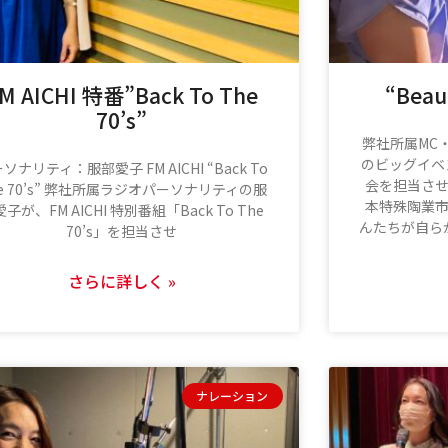
M AICHI 特番”Back To The
“Beau
70’s”
弊社所属MC
のビッグイベント
ソナリティ：服部愛子 FM AICHI “Back To
会を担当さ
e 70’s” 弊社所属ラジオパーソナリティの服
本特殊陶業
子が、FM AICHI 特別番組「Back To The
んたちが自ら
70’s」を担当させ
さらに詳しく »
ナレーション