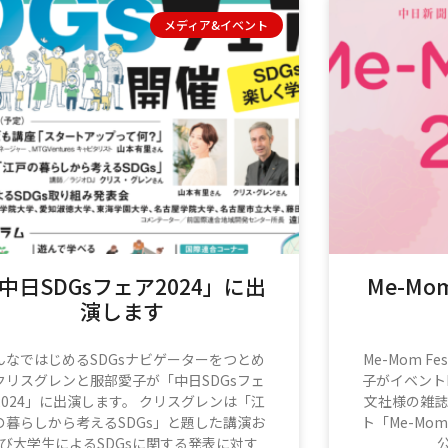
メディア&イベント
中日SDGsフェア2024」に出
Me-Mom
演します
んなではじめるSDGsナビゲーターをつとめ
Me-Mom F
クリスグレンと服部愛子が「中日SDGsフェ
子がイベント
2024」に出演します。 クリスグレンは「江
文社様の雑誌
の暮らしから考えるSDGs」と題した講演お
ト「Me-Mom
び大学生によるSDGsに関する発表に対す