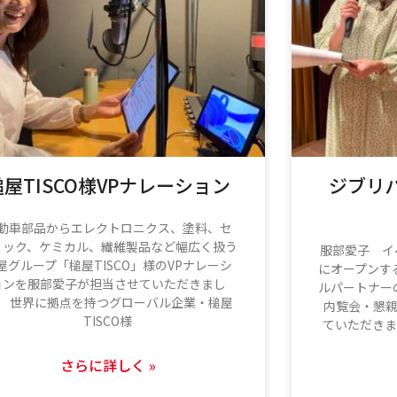
槌屋TISCO様VPナレーション
ジブリ
動車部品からエレクトロニクス、塗料、セ
ミック、ケミカル、繊維製品など幅広く扱う
服部愛子 イベ
屋グループ「槌屋TISCO」様のVPナレーシ
にオープンす
ョンを服部愛子が担当させていただきまし
ルパートナー
。 世界に拠点を持つグローバル企業・槌屋
内覧会・懇
TISCO様
ていただきま
さらに詳しく »