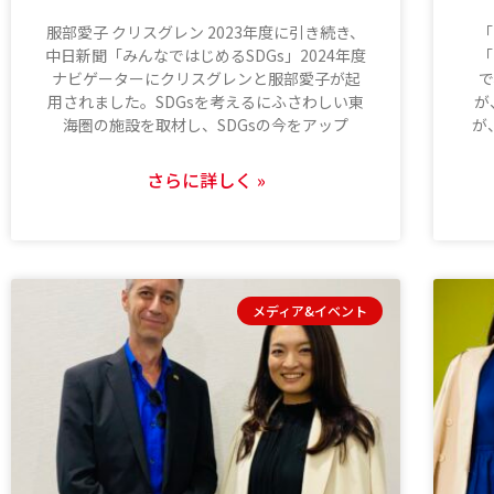
服部愛子 クリスグレン 2023年度に引き続き、
「
中日新聞「みんなではじめるSDGs」2024年度
「
ナビゲーターにクリスグレンと服部愛子が起
で
用されました。SDGsを考えるにふさわしい東
が
海圏の施設を取材し、SDGsの今をアップ
が
さらに詳しく »
メディア&イベント