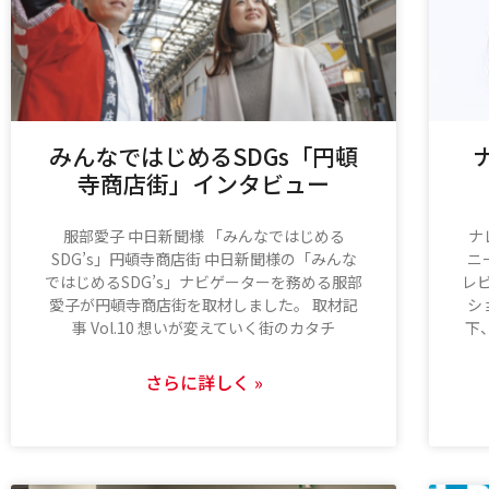
みんなではじめるSDGs「円頓
寺商店街」インタビュー
服部愛子 中日新聞様 「みんなではじめる
ナ
SDG’s」円頓寺商店街 中日新聞様の「みんな
ニ
ではじめるSDG’s」ナビゲーターを務める服部
レ
愛子が円頓寺商店街を取材しました。 取材記
シ
事 Vol.10 想いが変えていく街のカタチ
下
さらに詳しく »