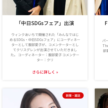
「中日SDGsフェア」出演
F
ウィンクあいちで開催された「みんなではじ
めるSDGs・中日SDGsフェア」にコーディネー
パー
ターとして服部愛子が、コメンテーターとし
Th
てクリスグレンが出演させていただきまし
部愛
た。 コーディネーター：服部愛子 コメンテー
ター：クリ
さらに詳しく »
新聞・雑誌