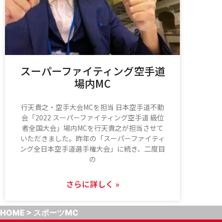
スーパーファイティング空手道
場内MC
行天貴之・空手大会MCを担当 日本空手道不動
会「2022 スーパーファイティング空手道 級位
者全国大会」場内MCを行天貴之が担当させて
いただきました。昨年の「スーパーファイティ
ング全日本空手道選手権大会」に続き、二度目
の
さらに詳しく »
HOME
>
スポーツMC