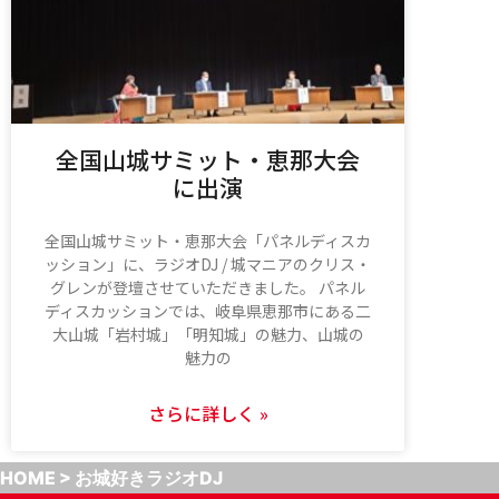
全国山城サミット・恵那大会
に出演
全国山城サミット・恵那大会「パネルディスカ
ッション」に、ラジオDJ / 城マニアのクリス・
グレンが登壇させていただきました。 パネル
ディスカッションでは、岐阜県恵那市にある二
大山城「岩村城」「明知城」の魅力、山城の
魅力の
さらに詳しく »
HOME
>
お城好きラジオDJ