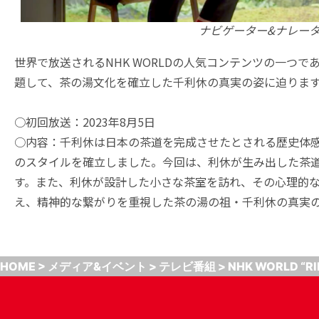
ナビゲーター&ナレー
世界で放送されるNHK WORLDの人気コンテンツの一つであ
題して、茶の湯文化を確立した千利休の真実の姿に迫ります
○初回放送：2023年8月5日
○内容：千利休は日本の茶道を完成させたとされる歴史体
のスタイルを確立しました。今回は、利休が生み出した茶道
す。また、利休が設計した小さな茶室を訪れ、その心理的
え、精神的な繋がりを重視した茶の湯の祖・千利休の真実
HOME
>
メディア&イベント
>
テレビ番組
>
NHK WORLD “