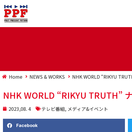
Home
NEWS & WORKS
NHK WORLD “RIKYU TR
NHK WORLD “RIKYU TRUTH
2023,08. 4
テレビ番組
,
メディア&イベント
Facebook