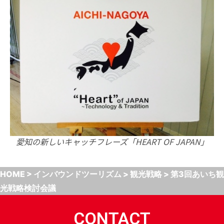
愛知の新しいキャッチフレーズ「HEART OF JAPAN」
HOME
>
インバウンドツーリズム
>
観光戦略
>
第3回あいち観
光戦略検討会議
CONTACT