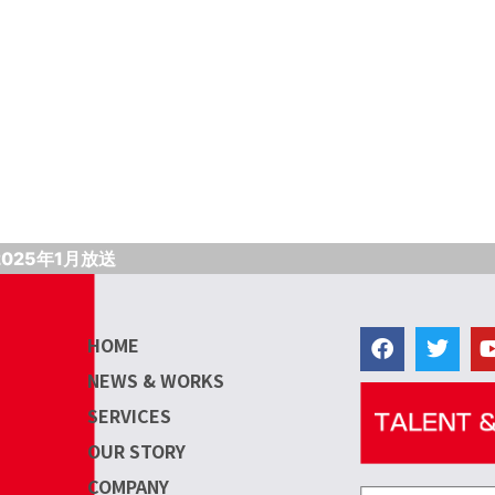
025年1月放送
HOME
NEWS & WORKS
SERVICES
OUR STORY
COMPANY