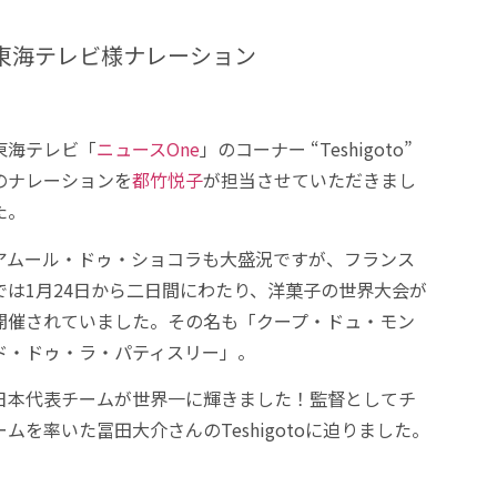
東海テレビ様ナレーション
東海テレビ「
ニュースOne
」のコーナー “Teshigoto”
のナレーションを
都竹悦子
が担当させていただきまし
た。
アムール・ドゥ・ショコラも大盛況ですが、フランス
では1月24日から二日間にわたり、洋菓子の世界大会が
開催されていました。その名も「クープ・ドュ・モン
ド・ドゥ・ラ・パティスリー」。
日本代表チームが世界一に輝きました！監督としてチ
ームを率いた冨田大介さんのTeshigotoに迫りました。