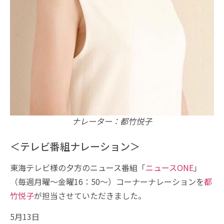
ナレーター：都竹悦子
＜テレビ番組ナレーション＞
東海テレビ様の夕方のニュース番組「
ニュースONE
」
（毎週月曜〜金曜16：50～）コーナーナレーションを
都
竹悦子
が担当させていただきました。
5月13日