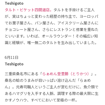
Teshigoto
タルト・ビケット四間道店。
タルトを手掛けるご主人
が、実はちょっと変わった経歴の持ち主で、ヨーロッパ
でお菓子屋さん、パン屋さん、アイスクリーム屋さんに
チョコレート屋さん、さらにレストランと修業を重ねた
といいます。いわば、オールラウンダー！その幅広い知
識と経験が、唯一無二のタルトを生み出していました。
6月11日
Teshigoto
三重県桑名市にある「
らぁめん登里勝（とりかつ）
」。
桑名の蛤のうまみが目いっぱい溶け込んだ「らぁめ
ん」。元寿司職人というご主人が営むだけに、魚介類で
あるハマグリを入手する人脈、調理する際の最大限に生
かすノウハウ、すべてにおいて至極の一杯。