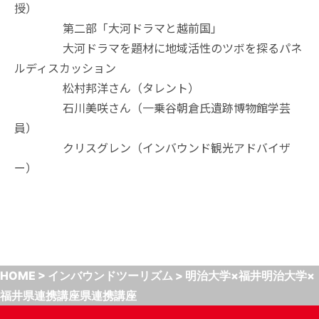
授）
第二部「大河ドラマと越前国」
大河ドラマを題材に地域活性のツボを探るパネ
ルディスカッション
松村邦洋さん（タレント）
石川美咲さん（一乗谷朝倉氏遺跡博物館学芸
員）
クリスグレン（インバウンド観光アドバイザ
ー）
HOME
>
インバウンドツーリズム
>
明治大学×福井明治大学×
福井県連携講座県連携講座