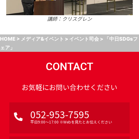
講師：クリスグレン
HOME
>
メディア&イベント
>
イベント司会
>
「中日SDGsフ
ェア」
CONTACT
お気軽にお問い合わせください
052-953-7595
平日9:00〜17:00 ※Webを見たとお伝えください