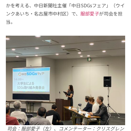
かを考える、中日新聞社主催「中日SDGsフェア」（ウイ
ンクあいち・名古屋市中村区）で、
服部愛子
が司会を担
当。
司会：服部愛子（左）、コメンテーター：クリスグレン