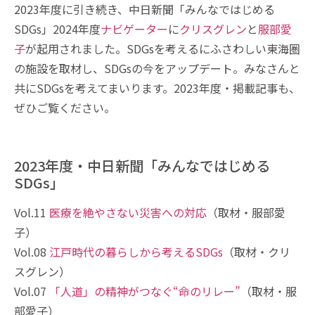
2023年度に引き続き、中日新聞「みんなではじめる
SDGs」2024年度
ナビゲーター
に
クリスグレン
と
服部愛
子
が起用されました。SDGsを考えるにふさわしい東海圏
の施設を取材し、SDGsの今をアップデート。みなさんと
共にSDGsを考えてまいります。2023年度・掲載記事も、
ぜひご覧ください。
2023年度・中日新聞「みんなではじめる
SDGs」
Vol.11
医療を絶やさない災害への対応
（取材・服部愛
子）
Vol.08
江戸時代の暮らしから考えるSDGs
（取材・クリ
スグレン）
Vol.07
「人道」の精神がつなぐ“命のリレー”
（取材・服
部愛子）